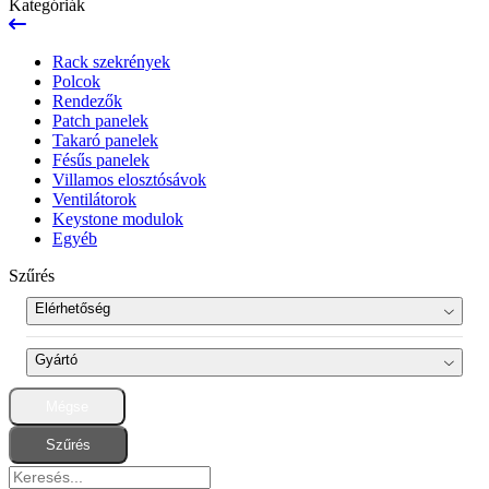
Kategóriák
Rack szekrények
Polcok
Rendezők
Patch panelek
Takaró panelek
Fésűs panelek
Villamos elosztósávok
Ventilátorok
Keystone modulok
Egyéb
Szűrés
Elérhetőség
Újdonság
Gyártó
Kifutott
Mégse
Pulsar
(8)
Termékszett
Szűrés