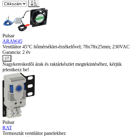
Pulsar
ARAW45
Ventilátor 45°C hőmérséklet-érzékelővel; 78x78x25mm; 230VAC
Garancia: 2 év
Nagykereskedői árak és raktárkészlet megtekintéséhez, kérjük
jelentkezz be!
Pulsar
RAT
Termosztát ventilátor panelekhez