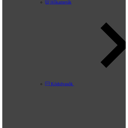
Hőkamerák
Kódolvasók