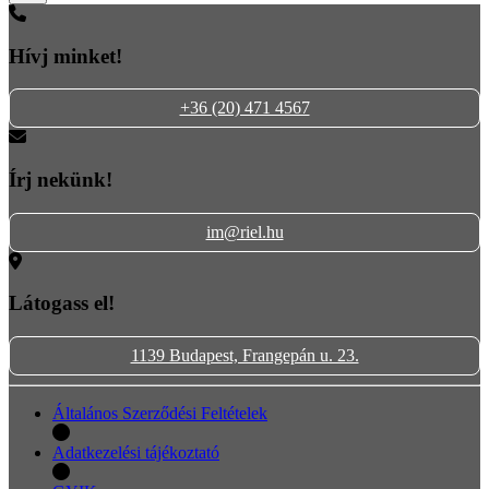
Hívj minket!
+36 (20) 471 4567
Írj nekünk!
im@riel.hu
Látogass el!
1139 Budapest, Frangepán u. 23.
Általános Szerződési Feltételek
Adatkezelési tájékoztató