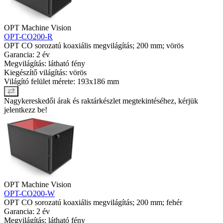
OPT Machine Vision
OPT-CO200-R
OPT CO sorozatú koaxiális megvilágítás; 200 mm; vörös
Garancia: 2 év
Megvilágítás: látható fény
Kiegészítő világítás: vörös
Világító felület mérete: 193x186 mm
Nagykereskedői árak és raktárkészlet megtekintéséhez, kérjük
jelentkezz be!
OPT Machine Vision
OPT-CO200-W
OPT CO sorozatú koaxiális megvilágítás; 200 mm; fehér
Garancia: 2 év
Megvilágítás: látható fény