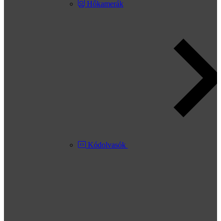
Hőkamerák
Kódolvasók