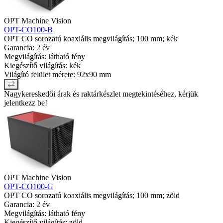
OPT Machine Vision
OPT-CO100-B
OPT CO sorozatú koaxiális megvilágítás; 100 mm; kék
Garancia: 2 év
Megvilágítás: látható fény
Kiegészítő világítás: kék
Világító felület mérete: 92x90 mm
Nagykereskedői árak és raktárkészlet megtekintéséhez, kérjük
jelentkezz be!
OPT Machine Vision
OPT-CO100-G
OPT CO sorozatú koaxiális megvilágítás; 100 mm; zöld
Garancia: 2 év
Megvilágítás: látható fény
Kiegészítő világítás: zöld