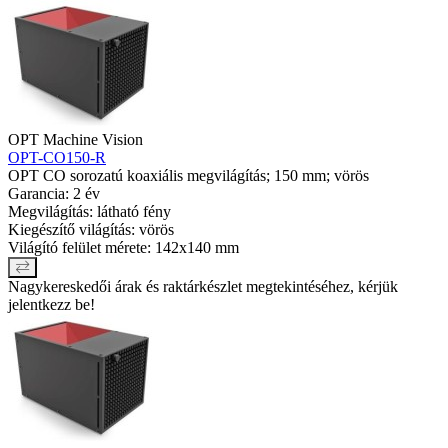
OPT Machine Vision
OPT-CO150-R
OPT CO sorozatú koaxiális megvilágítás; 150 mm; vörös
Garancia: 2 év
Megvilágítás: látható fény
Kiegészítő világítás: vörös
Világító felület mérete: 142x140 mm
Nagykereskedői árak és raktárkészlet megtekintéséhez, kérjük
jelentkezz be!