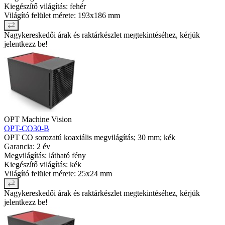
Kiegészítő világítás: fehér
Világító felület mérete: 193x186 mm
Nagykereskedői árak és raktárkészlet megtekintéséhez, kérjük
jelentkezz be!
OPT Machine Vision
OPT-CO30-B
OPT CO sorozatú koaxiális megvilágítás; 30 mm; kék
Garancia: 2 év
Megvilágítás: látható fény
Kiegészítő világítás: kék
Világító felület mérete: 25x24 mm
Nagykereskedői árak és raktárkészlet megtekintéséhez, kérjük
jelentkezz be!