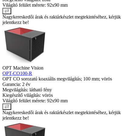
Világító felület mérete: 92x90 mm
Nagykereskedői árak és raktárkészlet megtekintéséhez, kérjük
jelentkezz be!
OPT Machine Vision
OPT-CO100-R
OPT CO sorozatú koaxiális megvilágítás; 100 mm; vörös
Garancia: 2 év
Megvilágítás: látható fény
Kiegészítő világítás: vörös
Világító felület mérete: 92x90 mm
Nagykereskedői árak és raktárkészlet megtekintéséhez, kérjük
jelentkezz be!