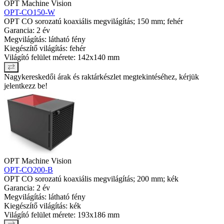
OPT Machine Vision
OPT-CO150-W
OPT CO sorozatú koaxiális megvilágítás; 150 mm; fehér
Garancia: 2 év
Megvilágítás: látható fény
Kiegészítő világítás: fehér
Világító felület mérete: 142x140 mm
Nagykereskedői árak és raktárkészlet megtekintéséhez, kérjük
jelentkezz be!
OPT Machine Vision
OPT-CO200-B
OPT CO sorozatú koaxiális megvilágítás; 200 mm; kék
Garancia: 2 év
Megvilágítás: látható fény
Kiegészítő világítás: kék
Világító felület mérete: 193x186 mm