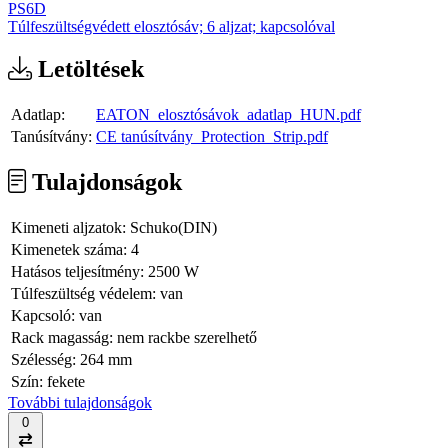
PS6D
Túlfeszültségvédett elosztósáv; 6 aljzat; kapcsolóval
Letöltések
Adatlap:
EATON_elosztósávok_adatlap_HUN.pdf
Tanúsítvány:
CE tanúsítvány_Protection_Strip.pdf
Tulajdonságok
Kimeneti aljzatok:
Schuko(DIN)
Kimenetek száma:
4
Hatásos teljesítmény:
2500 W
Túlfeszültség védelem:
van
Kapcsoló:
van
Rack magasság:
nem rackbe szerelhető
Szélesség:
264 mm
Szín:
fekete
További tulajdonságok
0
Összehasonlítás