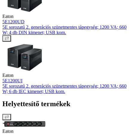
Eaton
5E1200UD
5E sorozatú 2. generációs szünetmentes tápegység; 1200 VA; 660
W; 4 db DIN kimenet; USB kom.
Eaton
5E1200UI
5E sorozatú 2. generációs szünetmentes tápegység; 1200 VA; 660
W; 6 db IEC kimenet; USB kom.
Helyettesítő termékek
Eaton