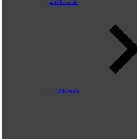
Hőkamerák
Kódolvasók