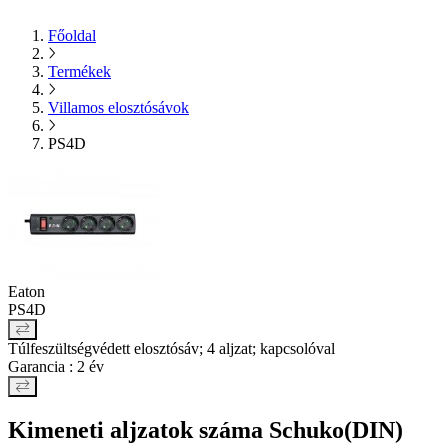
Főoldal
Termékek
Villamos elosztósávok
PS4D
Eaton
PS4D
Túlfeszültségvédett elosztósáv; 4 aljzat; kapcsolóval
Garancia : 2 év
Kimeneti aljzatok száma Schuko(DIN)