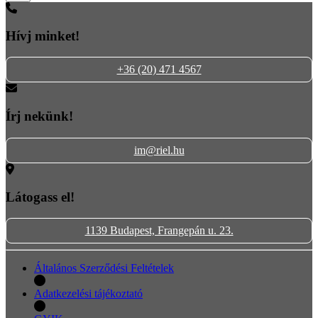
Hívj minket!
+36 (20) 471 4567
Írj nekünk!
im@riel.hu
Látogass el!
1139 Budapest, Frangepán u. 23.
Általános Szerződési Feltételek
Adatkezelési tájékoztató